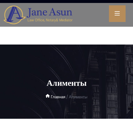
Обратите
внимание:
на
этом
веб-
сайте
есть
система
специальных
возможностей.
Алименты
Главная
/
Алименты